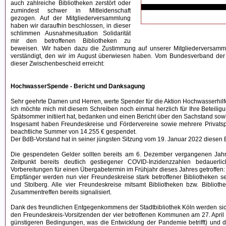
auch zahlreiche Bibliotheken zerstört oder
zumindest schwer in Mitleidenschaft
gezogen. Auf der Mitgliederversammlung
haben wir daraufhin beschlossen, in dieser
schlimmen Ausnahmesituation Solidarität
mir den betroffenen Bibliotheken zu
beweisen. Wir haben dazu die Zustimmung auf unserer Mitgliederversamm
verständigt, den wir im August überwiesen haben. Vom Bundesverband der B
dieser Zwischenbescheid erreicht:
HochwasserSpende - Bericht und Danksagung
Sehr geehrte Damen und Herren, werte Spender für die Aktion Hochwasserhilf
ich möchte mich mit diesem Schreiben noch einmal herzlich für Ihre Beteili
Spätsommer initiiert hat, bedanken und einen Bericht über den Sachstand sow
Insgesamt haben Freundeskreise und Fördervereine sowie mehrere Privatspe
beachtliche Summer von 14.255 € gespendet.
Der BdB-Vorstand hat in seiner jüngsten Sitzung vom 19. Januar 2022 diesen B
Die gespendeten Gelder sollten bereits am 6. Dezember vergangenen Jah
Zeitpunkt bereits deutlich gestiegener COVID-Inzidenzzahlen bedauerli
Vorbereitungen für einen Übergabetermin im Frühjahr dieses Jahres getroffen:
Empfänger werden nun vier Freundeskreise stark betroffener Bibliotheken s
und Stolberg. Alle vier Freundeskreise mitsamt Bibliotheken bzw. Bibliot
Zusammentreffen bereits signalisiert.
Dank des freundlichen Entgegenkommens der Stadtbibliothek Köln werden sich
den Freundeskreis-Vorsitzenden der vier betroffenen Kommunen am 27. April 20
günstigeren Bedingungen, was die Entwicklung der Pandemie betrifft) und 