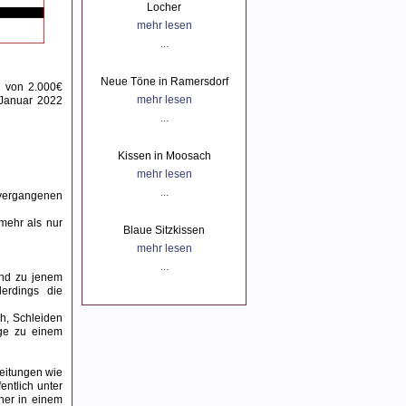
Locher
mehr lesen
...
Neue Töne in Ramersdorf
g von 2.000€
mehr lesen
 Januar 2022
...
Kissen in Moosach
mehr lesen
...
m vergangenen
mehr als nur
Blaue Sitzkissen
mehr lesen
...
und zu jenem
lerdings die
h, Schleiden
age zu einem
leitungen wie
entlich unter
her in einem