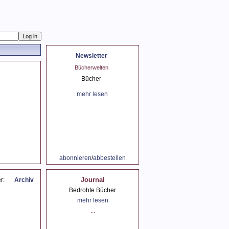
Newsletter
spräch mit Peter
Bücherwelten
Der Sommer und Lesen
Probst
Bücher
der Sommer
spräch mit Peter
mehr lesen
mehr lesen
Probst
mehr lesen
abonnieren
/
abbestellen
Journal
er:
Archiv
Bedrohte Bücher
mehr lesen
...