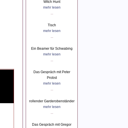
Witch Hunt
mehr lesen
...
Tisch
mehr lesen
...
Ein Beamer für Schwabing
mehr lesen
...
Das Gespräch mit Peter
Probst
mehr lesen
...
rollender Garderobenständer
mehr lesen
...
Das Gespräch mit Gregor