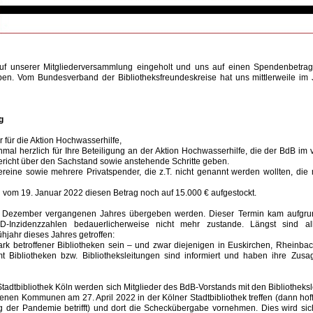
f unserer Mitgliederversammlung eingeholt und uns auf einen Spendenbetra
ben. Vom Bundesverband der Bibliotheksfreundeskreise hat uns mittlerweile im
g
für die Aktion Hochwasserhilfe,
mal herzlich für Ihre Beteiligung an der Aktion Hochwasserhilfe, die der BdB i
ericht über den Sachstand sowie anstehende Schritte geben.
eine sowie mehrere Privatspender, die z.T. nicht genannt werden wollten, die 
g vom 19. Januar 2022 diesen Betrag noch auf 15.000 € aufgestockt.
6. Dezember vergangenen Jahres übergeben werden. Dieser Termin kam aufgr
ID-Inzidenzzahlen bedauerlicherweise nicht mehr zustande. Längst sind al
hjahr dieses Jahres getroffen:
rk betroffener Bibliotheken sein – und zwar diejenigen in Euskirchen, Rheinbac
mt Bibliotheken bzw. Bibliotheksleitungen sind informiert und haben ihre Zus
dtbibliothek Köln werden sich Mitglieder des BdB-Vorstands mit den Bibliotheks
fenen Kommunen am 27. April 2022 in der Kölner Stadtbibliothek treffen (dann hoff
 der Pandemie betrifft) und dort die Scheckübergabe vornehmen. Dies wird sic