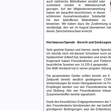
auch zahlreiche Bibliotheken zerstört oder
zumindest schwer in Mitleidenschaft
gezogen. Auf der Mitgliederversammlung
haben wir daraufhin beschlossen, in dieser
schlimmen Ausnahmesituation Solidarität
mir den betroffenen Bibliotheken zu
beweisen. Wir haben dazu die Zustimmung au
verständigt, den wir im August überwiesen ha
dieser Zwischenbescheid erreicht:
HochwasserSpende - Bericht und Danksagun
Sehr geehrte Damen und Herren, werte Spender 
ich möchte mich mit diesem Schreiben noch ein
Spätsommer initiiert hat, bedanken und einen B
Insgesamt haben Freundeskreise und Förderver
beachtliche Summer von 14.255 € gespendet.
Der BdB-Vorstand hat in seiner jüngsten Sitzun
Die gespendeten Gelder sollten bereits am 
Zeitpunkt bereits deutlich gestiegener COV
Vorbereitungen für einen Übergabetermin im Frü
Empfänger werden nun vier Freundeskreise sta
und Stolberg. Alle vier Freundeskreise mitsa
Zusammentreffen bereits signalisiert.
Dank des freundlichen Entgegenkommens der Sta
den Freundeskreis-Vorsitzenden der vier betrof
günstigeren Bedingungen, was die Entwicklung