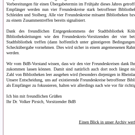
Vorbereitungen für einen Übergabetermin im Frühjahr dieses Jahres getroff
Empfänger werden nun vier Freundeskreise stark betroffener Bibliothe
Schleiden und Stolberg. Alle vier Freundeskreise mitsamt Bibliotheken bz
zu einem Zusammentreffen bereits signalisiert.
Dank des freundlichen Entgegenkommens der Stadtbibliothek Kö
Bibliotheksleitungen wie den Freundeskreis-Vorsitzenden der vier
Stadtbibliothek treffen (dann hoffentlich unter günstigeren Bedingunge
Scheckübergabe vornehmen. Dies wird sicher in einem angemessenen Rah
werden.
Wir vom BdB-Vorstand wissen, dass wir den vier Freundeskreisen dank Ih
zukommen lassen können. Damit sind natürlich auch dort noch längst nic
Zahl von Bibliotheken leer ausgehen wird (besonders diejenigen in Rheinla
Unsere Entscheidung, uns auf existierende Freundeskreise betroffener Bib
als Empfänger zu fokussieren, halten wir allerdings nach wie vor für richti
Ich bin mit freundlichen Grüßen
Ihr Dr. Volker Pirsich, Vorsitzender BdB
Einen Blick in unser Archiv we