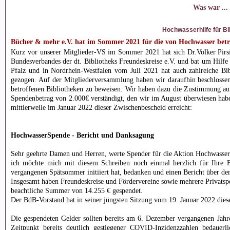
Was war ...
Hochwasserhilfe für Bi
Bücher & mehr e.V. hat im Sommer 2021 für die von Hochwasser betr
Kurz vor unserer Mitglieder-VS im Sommer 2021 hat sich Dr.Volker Pirsi
Bundesverbandes der dt. Bibliotheks Freundeskreise e.V. und bat um Hilf
Pfalz und in Nordrhein-Westfalen vom Juli 2021 hat auch zahlreiche Bib
gezogen. Auf der Mitgliederversammlung haben wir daraufhin beschlossen
betroffenen Bibliotheken zu beweisen. Wir haben dazu die Zustimmung au
Spendenbetrag von 2.000€ verständigt, den wir im August überwiesen hab
mittlerweile im Januar 2022 dieser Zwischenbescheid erreicht:
HochwasserSpende - Bericht und Danksagung
Sehr geehrte Damen und Herren, werte Spender für die Aktion Hochwasserh
ich möchte mich mit diesem Schreiben noch einmal herzlich für Ihre B
vergangenen Spätsommer initiiert hat, bedanken und einen Bericht über de
Insgesamt haben Freundeskreise und Fördervereine sowie mehrere Privatspe
beachtliche Summer von 14.255 € gespendet.
Der BdB-Vorstand hat in seiner jüngsten Sitzung vom 19. Januar 2022 dies
Die gespendeten Gelder sollten bereits am 6. Dezember vergangenen Jah
Zeitpunkt bereits deutlich gestiegener COVID-Inzidenzzahlen bedauerli