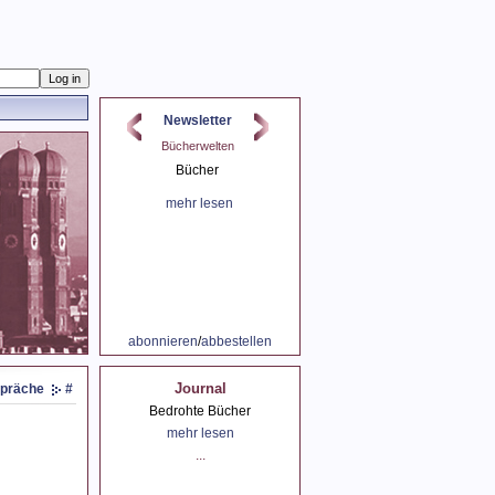
Newsletter
spräch mit Peter
Bücherwelten
Der Sommer und Lesen
Probst
Bücher
der Sommer
spräch mit Peter
mehr lesen
mehr lesen
Probst
mehr lesen
abonnieren
/
abbestellen
Journal
präche
#
Bedrohte Bücher
mehr lesen
...