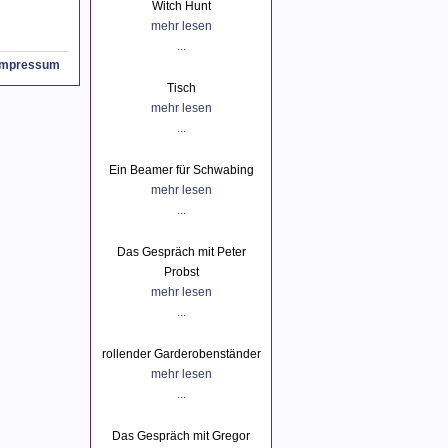
Witch Hunt
mehr lesen
...
Impressum
Tisch
mehr lesen
...
Ein Beamer für Schwabing
mehr lesen
...
Das Gespräch mit Peter
Probst
mehr lesen
...
rollender Garderobenständer
mehr lesen
...
Das Gespräch mit Gregor