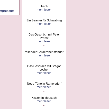
Vernissage in
Bogenhausen
Tisch
mehr lesen
mehr lesen
Impressum
Italienisches
...
Literaturfestival
Italien
Ein Beamer für Schwabing
mehr lesen
mehr lesen
...
Sonnige
Osterzeit
Das Gespräch mit Peter
Osterzeit
Probst
mehr lesen
mehr lesen
Ausstellung
...
Stadtbibliothek
Am Westkreuz
rollender Garderobenständer
Ausstellung
mehr lesen
...
mehr lesen
Das Gespräch
Das Gespräch mit Gregor
mit Peter Probst
Locher
Das Gespräch
mehr lesen
mit Peter
...
Probst
mehr lesen
Neue Töne in Ramersdorf
abonnieren
mehr lesen
/
abbestellen
...
Kissen in Moosach
mehr lesen
...