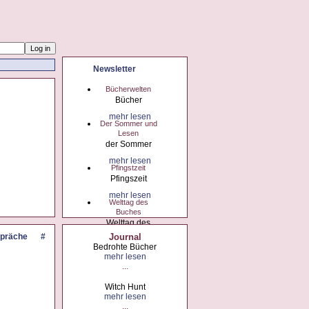
Newsletter
Bücherwelten
Bücher
mehr lesen
Der Sommer und
Lesen
der Sommer
mehr lesen
Pfingstzeit
Pfingszeit
mehr lesen
Welttag des
Buches
Welttag des
Buches
präche
#
Journal
Bedrohte Bücher
mehr lesen
Spanish Nights
mehr lesen
...
Spanish Nights
mehr lesen
Witch Hunt
Vernissage in
mehr lesen
Bogenhausen
...