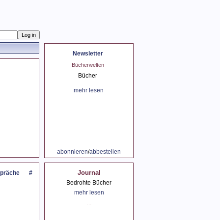
Newsletter
spräch mit Peter
Bücherwelten
Der Sommer und Lesen
Probst
Bücher
der Sommer
spräch mit Peter
mehr lesen
mehr lesen
Probst
mehr lesen
abonnieren
/
abbestellen
Journal
präche
#
Bedrohte Bücher
mehr lesen
...