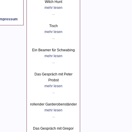
Witch Hunt
mehr lesen
...
Impressum
Tisch
mehr lesen
...
Ein Beamer für Schwabing
mehr lesen
...
Das Gespräch mit Peter
Probst
mehr lesen
...
rollender Garderobenständer
mehr lesen
...
Das Gespräch mit Gregor