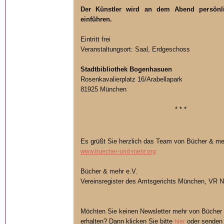
Der Künstler wird an dem Abend persönl
einführen.
Eintritt frei
Veranstaltungsort: Saal, Erdgeschoss
Stadtbibliothek Bogenhasuen
Rosenkavalierplatz 16/Arabellapark
81925 München
* * *
Es grüßt Sie herzlich das Team von Bücher & me
www.buecher-und-mehr.org
Bücher & mehr e.V.
Vereinsregister des Amtsgerichts München, VR N
Möchten Sie keinen Newsletter mehr von Bücher 
erhalten? Dann klicken Sie bitte
oder senden 
hier