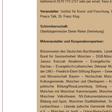
telefonisch 0170 773 1717 oder per email: franz.
Veranstalter
: Institut für Kunst und Forschung,
Peace Talk, Dr. Franz Klug
Schirmherrschaft:
Oberbürgermeister Dieter Reiter (Vertretung)
Mitveranstalter und Kooperationspartner:
Börsenverein des Deutschen Buchhandels, Land
Bund für Geistesfreiheit München – DGB-Münc
Janusz Korczak Akademie – Evangelische V
Dachau – Evangelisch-Lutherisches Dekanat M
der LMU – Friedrich-Ebert-Stiftung Bayern – Gew
und Wissenschaft Bayern – Hochschule Münche
Kultusgemeinde, München und Oberbayern – Kurt
politische Bildung/RosaLuxemburg Stiftung –
München mit Münchner Kammerspiele, Münchner
Münchner Volkstheater, NS-Dokumentationszen
Bildung und Sport, Münchner Stadtbibliothek, St
Lenbachhaus – Liberale jüdische Gemeinde Mü
e.V. – München ist bunt! – Oskar-Maria-Graf-G