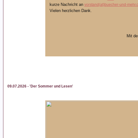
kurze Nachricht an
vorstand(at)buecher-und-mehr.
Vielen herzlichen Dank.
Mit d
09.07.2026 - 'Der Sommer und Lesen'