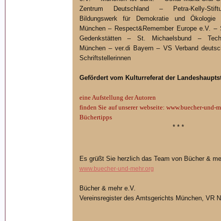
Zentrum Deutschland – Petra-Kelly-Stift
Bildungswerk für Demokratie und Ökologie 
München – Respect&Remember Europe e.V. – St
Gedenkstätten – St. Michaelsbund – Techn
München – ver.di Bayern – VS Verband deutsche
Schriftstellerinnen
Gefördert vom Kulturreferat der Landeshaupt
eine Aufstellung der Autoren
finden Sie auf unserer webseite: www.buecher-und-m
Büchertipps
* * *
Es grüßt Sie herzlich das Team von Bücher & me
www.buecher-und-mehr.org
Bücher & mehr e.V.
Vereinsregister des Amtsgerichts München, VR N