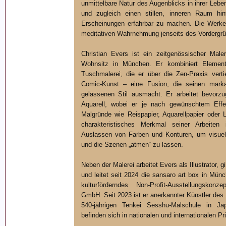
unmittelbare Natur des Augenblicks in ihrer Lebe
und zugleich einen stillen, inneren Raum hin
Erscheinungen erfahrbar zu machen. Die Werke 
meditativen Wahrnehmung jenseits des Vordergrü
Christian Evers ist ein zeitgenössischer Male
Wohnsitz in München. Er kombiniert Element
Tuschmalerei, die er über die Zen-Praxis vertie
Comic-Kunst – eine Fusion, die seinen marka
gelassenen Stil ausmacht. Er arbeitet bevorz
Aquarell, wobei er je nach gewünschtem Effek
Malgründe wie Reispapier, Aquarellpapier oder 
charakteristisches Merkmal seiner Arbeiten
Auslassen von Farben und Konturen, um visuel
und die Szenen „atmen“ zu lassen.
Neben der Malerei arbeitet Evers als Illustrator, g
und leitet seit 2024 die sansaro art box in Münc
kulturförderndes Non-Profit-Ausstellungsko
GmbH. Seit 2023 ist er anerkannter Künstler des 
540-jährigen Tenkei Sesshu-Malschule in J
befinden sich in nationalen und internationalen 