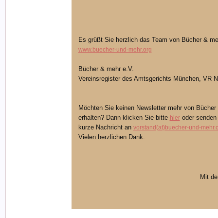
Es grüßt Sie herzlich das Team von Bücher & me
www.buecher-und-mehr.org
Bücher & mehr e.V.
Vereinsregister des Amtsgerichts München, VR N
Möchten Sie keinen Newsletter mehr von Bücher 
erhalten? Dann klicken Sie bitte
oder senden 
hier
kurze Nachricht an
vorstand(at)buecher-und-mehr.
Vielen herzlichen Dank.
Mit d