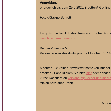
Anmeldung
erforderlich bis zum 25.6.2026: jl.betten@t-online
Foto:©Sabine Schrott
Es grüßt Sie herzlich das Team von Bücher & me
www.buecher-und-mehr.org
Bücher & mehr e.V.
Vereinsregister des Amtsgerichts München, VR N
Möchten Sie keinen Newsletter mehr von Bücher 
erhalten? Dann klicken Sie bitte
oder senden 
hier
kurze Nachricht an
vorstand(at)buecher-und-mehr.
Vielen herzlichen Dank.
Mit d